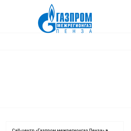
Сall-центр «Газпром межрегионгаз Пенза» в