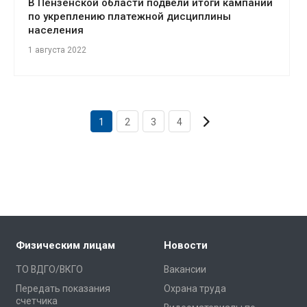
В Пензенской области подвели итоги кампании
по укреплению платежной дисциплины
населения
1 августа 2022
1
2
3
4
Физическим лицам
Новости
ТО ВДГО/ВКГО
Вакансии
Передать показания
Охрана труда
счетчика