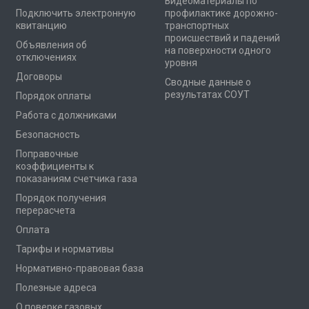
Видеоматериалы по
Подключить электронную
профилактике дорожно-
квитанцию
транспортных
происшествий и падений
Объявления об
на поверхности одного
отключениях
уровня
Договоры
Сводные данные о
результатах СОУТ
Порядок оплаты
Работа с должниками
Безопасность
Поправочные
коэффициенты к
показаниям счетчика газа
Порядок получения
перерасчета
Оплата
Тарифы и нормативы
Нормативно-правовая база
Полезные адреса
О поверке газовых