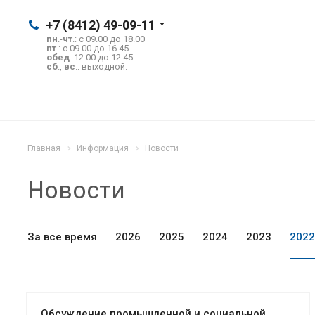
+7 (8412) 49-09-11
пн
.-
чт
.: с 09.00 до 18.00
пт
.: с 09.00 до 16.45
обед
: 12.00 до 12.45
сб
.,
вс
.: выходной.
Главная
Информация
Новости
Новости
За все время
2026
2025
2024
2023
2022
Обсуждение промышленной и социальной