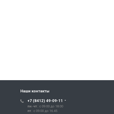
Наши контакты
+7 (8412) 49-09-11
пн
.-
чт
.: с 09.00 до 18.00
пт
.: с 09.00 до 16.45