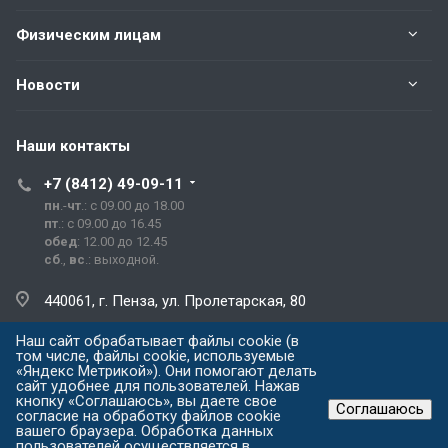
Физическим лицам
Новости
Наши контакты
+7 (8412) 49-09-11
пн
.-
чт
.: с 09.00 до 18.00
пт
.: с 09.00 до 16.45
обед
: 12.00 до 12.45
сб
.,
вс
.: выходной.
440061, г. Пенза, ул. Пролетарская, 80
Наш сайт обрабатывает файлы cookie (в
prg@prg.sura.ru
том числе, файлы cookie, используемые
«Яндекс Метрикой»). Они помогают делать
сайт удобнее для пользователей. Нажав
кнопку «Соглашаюсь», вы даете свое
Соглашаюсь
согласие на обработку файлов cookie
© ООО "Газпром межрегионгаз Пенза" Все права защищены 2026 г.
вашего браузера. Обработка данных
Разработка сайта
пользователей осуществляется в
- WAYDEV