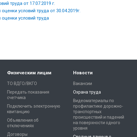
ий труда от 17.07.2019 г.
ценки условий труда от 30.04.2019г.
 оценки условий труда
Физическим лицам
Новости
ТО ВДГО/ВКГО
Вакансии
Передать показания
Охрана труда
счетчика
Видеоматериалы по
Подключить электронную
профилактике дорожно-
квитанцию
транспортных
происшествий и падений
Объявления об
на поверхности одного
отключениях
уровня
Договоры
Сводные данные о