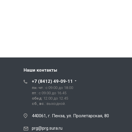
Наши контакты
+7 (8412) 49-09-11
пн
.-
чт
.: с 09.00 до 18.00
пт
.: с 09.00 до 16.45
обед
: 12.00 до 12.45
сб
.,
вс
.: выходной.
440061, г. Пенза, ул. Пролетарская, 80
prg@prg.sura.ru