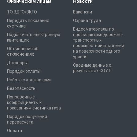
Физическим лицам
Новости
ТО ВДГО/ВКГО
Вакансии
Передать показания
Охрана труда
счетчика
Видеоматериалы по
Подключить электронную
профилактике дорожно-
квитанцию
транспортных
происшествий и падений
Объявления об
на поверхности одного
отключениях
уровня
Договоры
Сводные данные о
результатах СОУТ
Порядок оплаты
Работа с должниками
Безопасность
Поправочные
коэффициенты к
показаниям счетчика газа
Порядок получения
перерасчета
Оплата