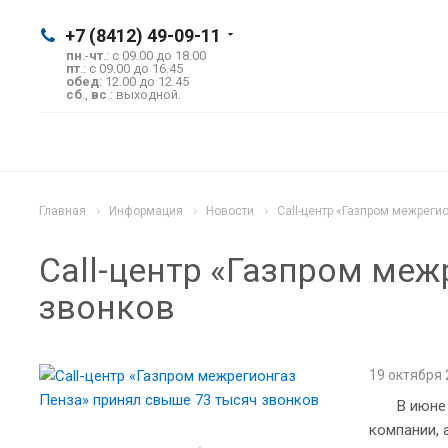
+7 (8412) 49-09-11
пн
.-
чт
.: с 09.00 до 18.00
пт
.: с 09.00 до 16.45
обед
: 12.00 до 12.45
сб
.,
вс
.: выходной.
Главная
Информация
Новости
Сall-центр «Газпром межреги
Сall-центр «Газпром ме
звонков
19 октября
В июне 20
компании, 