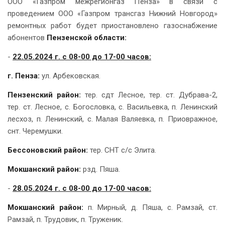
ООО «Газпром межрегионгаз Пенза» в связи с
проведением ООО «Газпром трансгаз Нижний Новгород»
ремонтных работ
будет приостановлено газоснабжение
абонентов
Пензенской области:
-
22.05.2024 г. с 08-00 до 17-00 часов:
г. Пенза:
ул. Арбековская.
Пензенский район
:
тер. сдт Лесное, тер. ст. Дубрава-2,
тер. ст. Лесное, с. Богословка, с. Васильевка, п. Ленинский
лесхоз, п. Ленинский, с. Малая Валяевка, п. Приовражное,
снт. Черемушки.
Бессоновский район
:
тер. СНТ с/с Элита.
Мокшанский район:
рзд. Пяша.
-
28
.05.2024 г. с 08-00 до 17-00 часов:
Мокшанский район:
п.
Мирный, д. Пяша, с. Рамзай, ст.
Рамзай, п. Трудовик, п. Труженик.